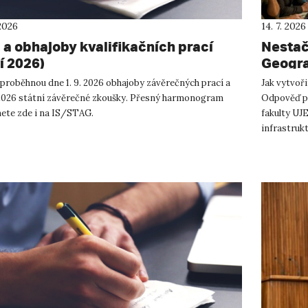
 2026
14. 7. 2026
 a obhajoby kvalifikačních prací
Nestač
í 2026)
Geogra
budouc
 proběhnou dne 1. 9. 2026 obhajoby závěrečných prací a
Jak vytvoři
lidech
. 2026 státní závěrečné zkoušky. Přesný harmonogram
Odpověď p
nete zde i na IS/STAG.
fakulty UJE
infrastrukt
otevřený...