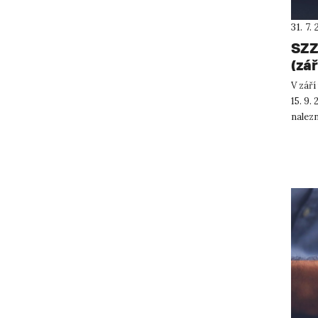
31. 7.
SZZ
(zář
V září
15. 9
nalez