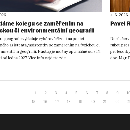
2026
4. 6. 2026
dáme kolegu se zaměřením na
Pavel 
ickou či environmentální geografii
a geografie vyhlašuje výběrové řízení na pozici
Dne 1. červ
ného asistenta/asistentky se zaměřením na fyzickou či
rukou prez
onmentální geografii. Nástup je možný optimálně od září
profesorky 
i od ledna 2027. Více info najdete zde
doc. Mgr. P
://zamo.ujep.cz/akademick...
Univerzity J
1
2
3
4
5
6
7
8
9
1
15
16
17
18
19
20
21
22
2