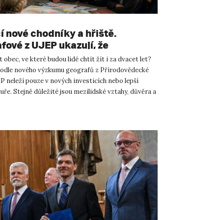
í nové chodníky a hřiště.
fové z UJEP ukazují, že
nost venkova stojí především na
t obec, ve které budou lidé chtít žít i za dvacet let?
odle nového výzkumu geografů z Přírodovědecké
P neleží pouze v nových investicích nebo lepší
uře. Stejně důležité jsou mezilidské vztahy, důvěra a