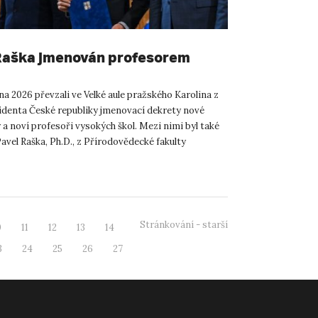
Raška jmenován profesorem
na 2026 převzali ve Velké aule pražského Karolina z
identa České republiky jmenovací dekrety nové
a noví profesoři vysokých škol. Mezi nimi byl také
avel Raška, Ph.D., z Přírodovědecké fakulty
. E....
Stránkování - starší
0
11
12
13
14
3
24
25
26
27