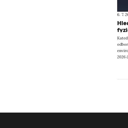
6. 7. 
Hle
fyz
Katedr
odbor
envir
2026 č
https