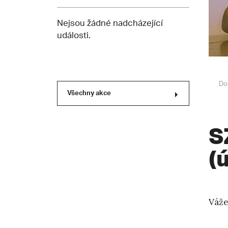
Nejsou žádné nadcházející
události.
Do
Všechny akce
S
(
Váže