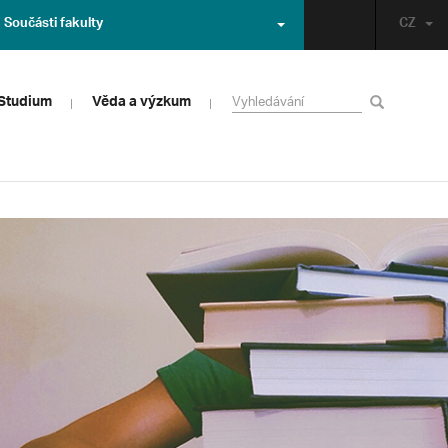
Součásti fakulty
CZ
Studium
Věda a výzkum