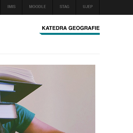
IMIS
MOODLE
STAG
UJEP