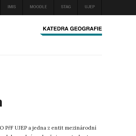
IMIS
MOODLE
STAG
UJEP
m
O PřF UJEP a jedna z entit mezinárodní