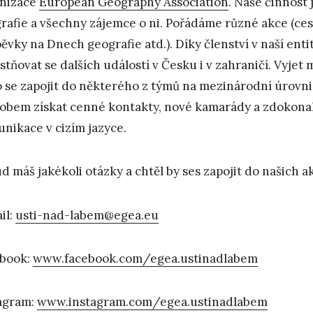
nizace
European Geography Association
. Naše činnost
rafie a všechny zájemce o ni. Pořádáme různé akce (ces
pěvky na Dnech geografie atd.). Díky členství v naší enti
stňovat se dalších událostí v Česku i v zahraničí. Vyje
 se zapojit do některého z týmů na mezinárodní úrovni
obem získat cenné kontakty, nové kamarády a zdokonal
nikace v cizím jazyce.
d máš jakékoli otázky a chtěl by ses zapojit do našich a
il:
usti-nad-labem@egea.eu
book:
www.facebook.com/egea.ustinadlabem
agram:
www.instagram.com/egea.ustinadlabem