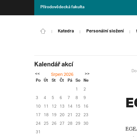
Přírodovědecká fakulta
Katedra
Personální složení
Kalendář akcí
Do
<<
>>
Srpen 2026
Po
Út
St
Čt
Pá
So
Ne
1
2
3
4
5
6
7
8
9
E
10
11
12
13
14
15
16
17
18
19
20
21
22
23
24
25
26
27
28
29
30
EGEA
31