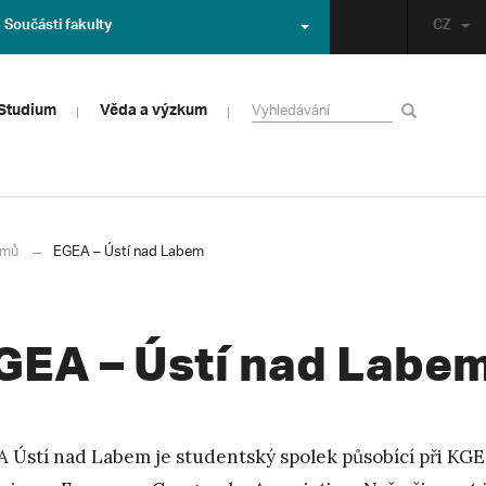
Součásti fakulty
CZ
Studium
Věda a výzkum
mů
EGEA – Ústí nad Labem
GEA – Ústí nad Labe
 Ústí nad Labem je studentský spolek působící při KGE