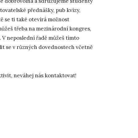
 je dobrovolná a sdružujeme studenty
tovatelské přednášky, pub kvízy,
tě se ti také otevírá možnost
t můžeš třeba na mezinárodní kongres,
. V neposlední řadě můžeš tímto
it se v různých dovednostech včetně
ktivit, neváhej nás kontaktovat!