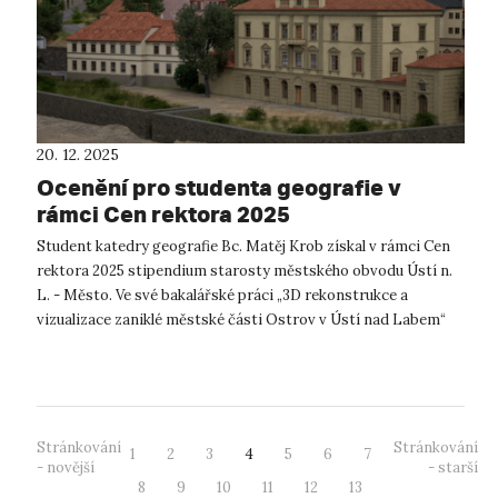
20. 12. 2025
Ocenění pro studenta geografie v
rámci Cen rektora 2025
Student katedry geografie Bc. Matěj Krob získal v rámci Cen
rektora 2025 stipendium starosty městského obvodu Ústí n.
L. - Město. Ve své bakalářské práci „3D rekonstrukce a
vizualizace zaniklé městské části Ostrov v Ústí nad Labem“
přinesl nový pohled ...
Stránkování
Stránkování
1
2
3
4
5
6
7
- novější
- starší
8
9
10
11
12
13