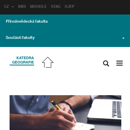
CZ
IMIS
MOODLE
STAG
UJEP
Přírodovědecká fakulta
Součásti fakulty
Toggl
navig