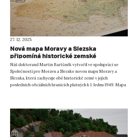
27. 12. 2025
Nová mapa Moravy a Slezska
připomíná historické zemské
uspořádání
Náš doktorand Martin Bartůněk vytvořil ve spolupráci se
Společností pro Moravu a Slezsko novou mapu Moravy a
Slezska, která zachycuje obě historické země v jejich
posledních oficiálních hranicích platných k 1. lednu 1949. Mapa
je zpracována ve formátu ...